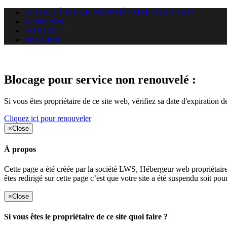
SI VOUS ÊTES LE PROPRIÉTAIRE DE CE SITE
A PROPOS
CONTACT
ENGLISH
Le site web krokable.com auquel
Blocage pour service non renouvelé :
Si vous êtes propriétaire de ce site web, vérifiez sa date d'expiration 
Cliquez ici pour renouveler
×
Close
À propos
Cette page a été créée par la société LWS, Hébergeur web proprié
êtes redirigé sur cette page c’est que votre site a été suspendu soit po
×
Close
Si vous êtes le propriétaire de ce site quoi faire ?