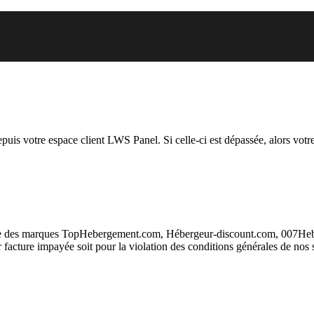
 vous essayez d’accéder est sus
depuis votre espace client LWS Panel. Si celle-ci est dépassée, alors votre
taire des marques TopHebergement.com, Hébergeur-discount.com, 007H
ur facture impayée soit pour la violation des conditions générales de nos 