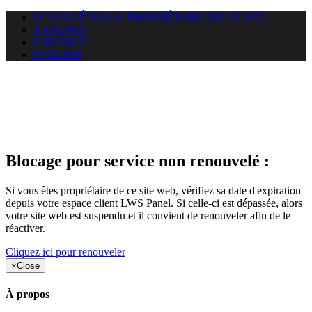
SI VOUS ÊTES LE PROPRIÉTAIRE DE CE SITE
A PROPOS
CONTACT
ENGLISH
Le site web krokable.com
auquel vous essayez d’accéder
est suspendu
Blocage pour service non renouvelé :
Si vous êtes propriétaire de ce site web, vérifiez sa date d'expiration
depuis votre espace client LWS Panel. Si celle-ci est dépassée, alors
votre site web est suspendu et il convient de renouveler afin de le
réactiver.
Cliquez ici pour renouveler
×
Close
À propos