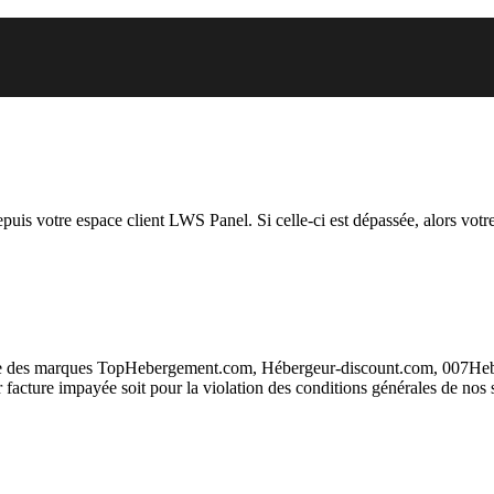
 vous essayez d’accéder est sus
depuis votre espace client LWS Panel. Si celle-ci est dépassée, alors votre
taire des marques TopHebergement.com, Hébergeur-discount.com, 007H
ur facture impayée soit pour la violation des conditions générales de nos 