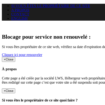
SI VOUS ÊTES LE PROPRIÉTAIRE DE CE SITE
A PROPOS
CONTACT
ENGLISH
Le site web krokable.com auquel
Blocage pour service non renouvelé :
Si vous êtes propriétaire de ce site web, vérifiez sa date d'expiration 
Cliquez ici pour renouveler
×
Close
À propos
Cette page a été créée par la société LWS, Hébergeur web proprié
êtes redirigé sur cette page c’est que votre site a été suspendu soit po
×
Close
Si vous êtes le propriétaire de ce site quoi faire ?