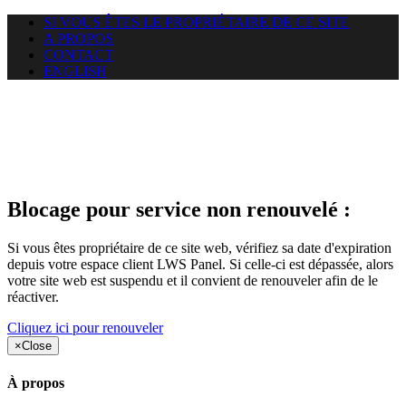
SI VOUS ÊTES LE PROPRIÉTAIRE DE CE SITE
A PROPOS
CONTACT
ENGLISH
Le site web krokable.com
auquel vous essayez d’accéder
est suspendu
Blocage pour service non renouvelé :
Si vous êtes propriétaire de ce site web, vérifiez sa date d'expiration
depuis votre espace client LWS Panel. Si celle-ci est dépassée, alors
votre site web est suspendu et il convient de renouveler afin de le
réactiver.
Cliquez ici pour renouveler
×
Close
À propos